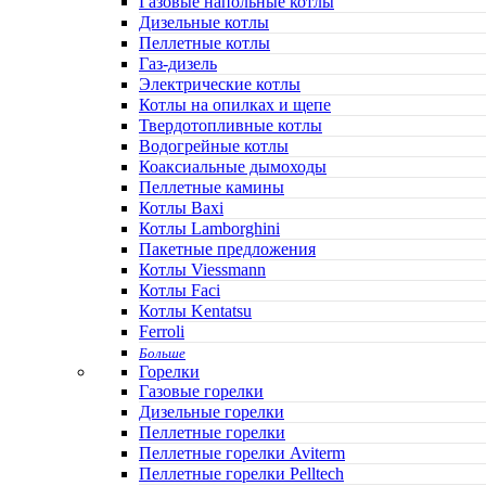
Газовые напольные котлы
Дизельные котлы
Пеллетные котлы
Газ-дизель
Электрические котлы
Котлы на опилках и щепе
Твердотопливные котлы
Водогрейные котлы
Коаксиальные дымоходы
Пеллетные камины
Котлы Baxi
Котлы Lamborghini
Пакетные предложения
Котлы Viessmann
Котлы Faci
Котлы Kentatsu
Ferroli
Больше
Горелки
Газовые горелки
Дизельные горелки
Пеллетные горелки
Пеллетные горелки Aviterm
Пеллетные горелки Pelltech