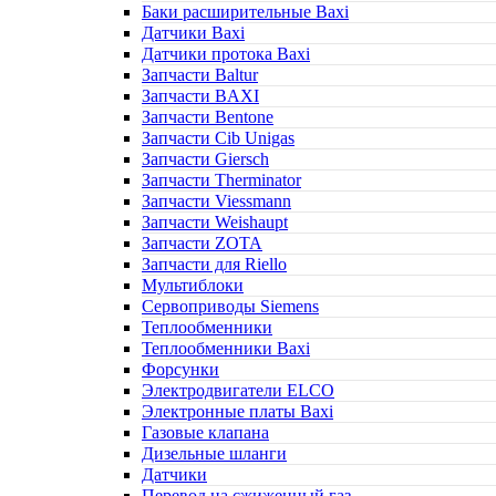
Баки расширительные Baxi
Датчики Baxi
Датчики протока Baxi
Запчасти Baltur
Запчасти BAXI
Запчасти Bentone
Запчасти Cib Unigas
Запчасти Giersch
Запчасти Therminator
Запчасти Viessmann
Запчасти Weishaupt
Запчасти ZOTA
Запчасти для Riello
Мультиблоки
Сервоприводы Siemens
Теплообменники
Теплообменники Baxi
Форсунки
Электродвигатели ELCO
Электронные платы Baxi
Газовые клапана
Дизельные шланги
Датчики
Перевод на сжиженный газ