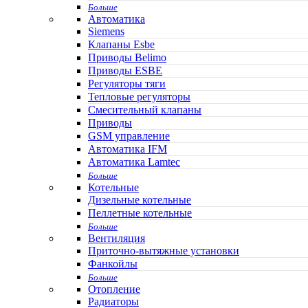
Больше
Автоматика
Siemens
Клапаны Esbe
Приводы Belimo
Приводы ESBE
Регуляторы тяги
Тепловые регуляторы
Cмесительный клапаны
Приводы
GSM управление
Автоматика IFM
Автоматика Lamtec
Больше
Котельные
Дизельные котельные
Пеллетные котельные
Больше
Вентиляция
Приточно-вытяжные установки
Фанкойлы
Больше
Отопление
Радиаторы