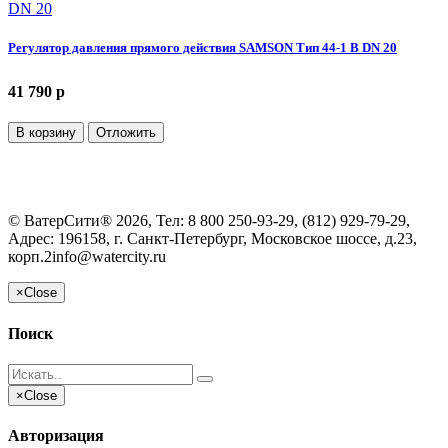
Регулятор давления прямого действия SAMSON Тип 44-1 В DN 20
41 790 p
В корзину
Отложить
©
ВатерСити®
2026, Тел:
8 800 250-93-29, (812) 929-79-29
,
Адрес:
196158, г. Санкт-Петербург, Московское шоссе, д.23,
корп.2
info@watercity.ru
×
Close
Поиск
×
Close
Авторизация