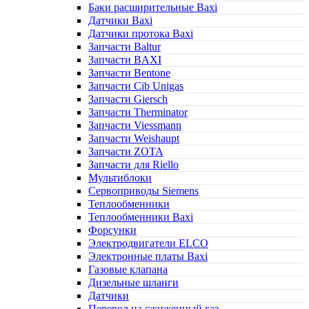
Баки расширительные Baxi
Датчики Baxi
Датчики протока Baxi
Запчасти Baltur
Запчасти BAXI
Запчасти Bentone
Запчасти Cib Unigas
Запчасти Giersch
Запчасти Therminator
Запчасти Viessmann
Запчасти Weishaupt
Запчасти ZOTA
Запчасти для Riello
Мультиблоки
Сервоприводы Siemens
Теплообменники
Теплообменники Baxi
Форсунки
Электродвигатели ELCO
Электронные платы Baxi
Газовые клапана
Дизельные шланги
Датчики
Перевод на сжиженный газ