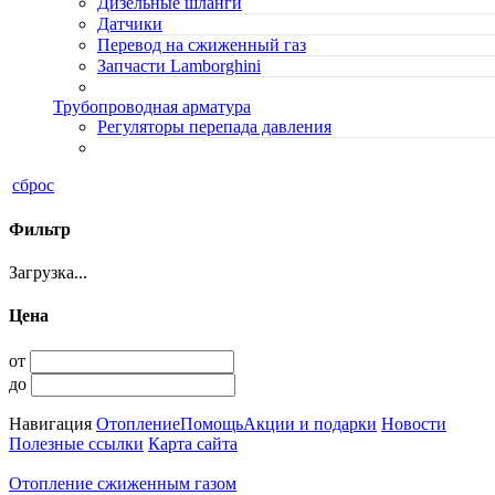
Дизельные шланги
Датчики
Перевод на сжиженный газ
Запчасти Lamborghini
Трубопроводная арматура
Регуляторы перепада давления
сброс
Фильтр
Загрузка...
Цена
от
до
Навигация
Отопление
Помощь
Акции и подарки
Новости
Полезные ссылки
Карта сайта
Отопление сжиженным газом